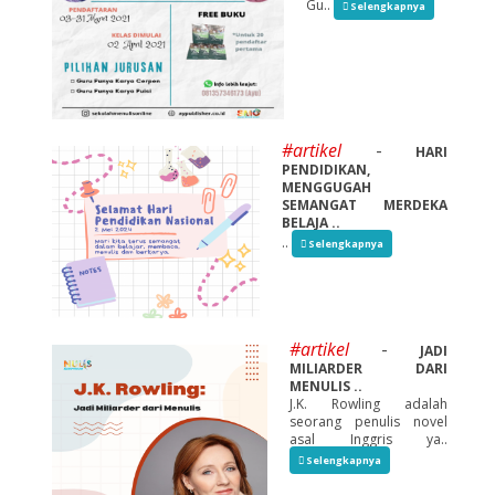
Gu..
Selengkapnya
#artikel
-
HARI
PENDIDIKAN,
MENGGUGAH
SEMANGAT MERDEKA
BELAJA ..
..
Selengkapnya
#artikel
-
JADI
MILIARDER DARI
MENULIS ..
J.K. Rowling adalah
seorang penulis novel
asal Inggris ya..
Selengkapnya