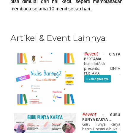
bisa dimulai dari hal kecil, seperti membiasakan
membaca selama 10 menit setiap hari.
Artikel & Event Lainnya
#event
-
CINTA
PERTAMA ..
NulisdotAsik
presents: CINTA
PERTAMA ..
Selengkapnya
#event
-
GURU
PUNYA KARYA ..
Guru Punya Karya
batch 1 resmi dibuka ‼️