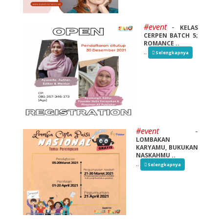
#event
-
KELAS
CERPEN BATCH 5;
ROMANCE ..
..
Selengkapnya
#event
-
LOMBAKAN
KARYAMU, BUKUKAN
NASKAHMU ..
..
Selengkapnya