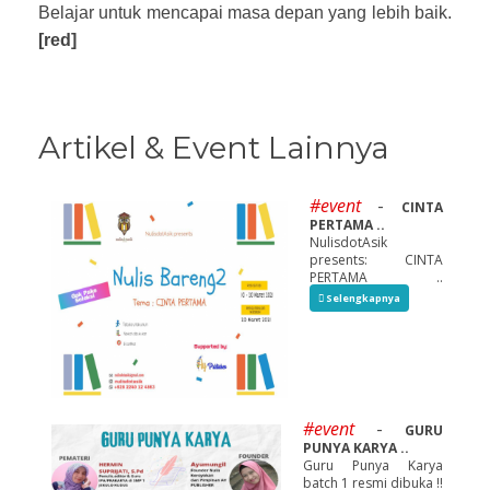
Belajar untuk mencapai masa depan yang lebih baik.
[red]
Artikel & Event Lainnya
#event
-
CINTA
PERTAMA ..
NulisdotAsik
presents: CINTA
PERTAMA ..
Selengkapnya
#event
-
GURU
PUNYA KARYA ..
Guru Punya Karya
batch 1 resmi dibuka ‼️