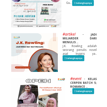
Gu..
Selengkapnya
#artikel
-
JADI
MILIARDER DARI
MENULIS ..
J.K. Rowling adalah
seorang penulis novel
asal Inggris ya..
Selengkapnya
#event
-
KELAS
CERPEN BATCH 5;
ROMANCE ..
..
Selengkapnya