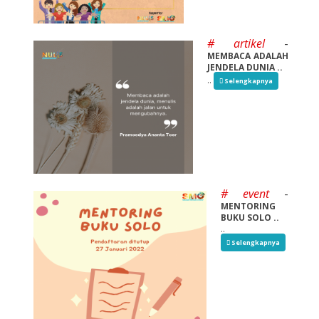
# artikel
-
MEMBACA ADALAH
JENDELA DUNIA ..
..
Selengkapnya
# event
-
MENTORING
BUKU SOLO ..
..
Selengkapnya