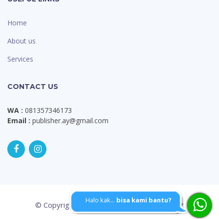
Home
About us
Services
CONTACT US
WA :
081357346173
Email :
publisher.ay@gmail.com
Halo kak...
bisa kami bantu?
© Copyright
Aypublisher - 2020
. | Dext.art