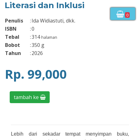
Literasi dan Inklusi
0
Penulis
:
Ida Widiastuti, dkk.
ISBN
:
0
Tebal
:
314
halaman
Bobot
:
350
g
Tahun
:
2026
Rp. 99,000
tambah ke
Lebih dari sekadar tempat menyimpan buku,