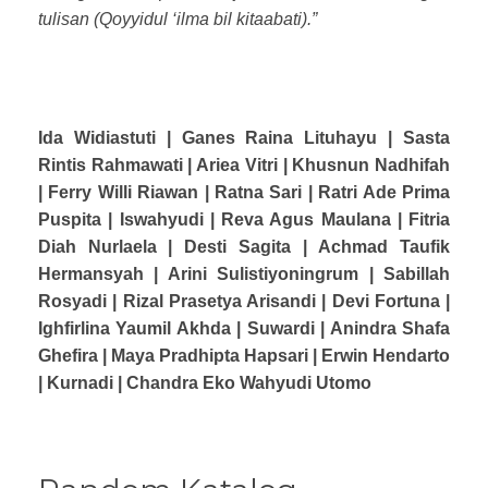
tulisan (Qoyyidul ‘ilma bil kitaabati).”
Ida Widiastuti | Ganes Raina Lituhayu | Sasta
Rintis Rahmawati | Ariea Vitri |
Khusnun Nadhifah
| Ferry Willi Riawan | Ratna Sari | Ratri Ade Prima
Puspita |
Iswahyudi | Reva Agus Maulana | Fitria
Diah Nurlaela | Desti Sagita |
Achmad Taufik
Hermansyah | Arini Sulistiyoningrum | Sabillah
Rosyadi |
Rizal Prasetya Arisandi | Devi Fortuna |
Ighfirlina Yaumil Akhda |
Suwardi | Anindra Shafa
Ghefira | Maya Pradhipta Hapsari |
Erwin Hendarto
| Kurnadi | Chandra Eko Wahyudi Utomo