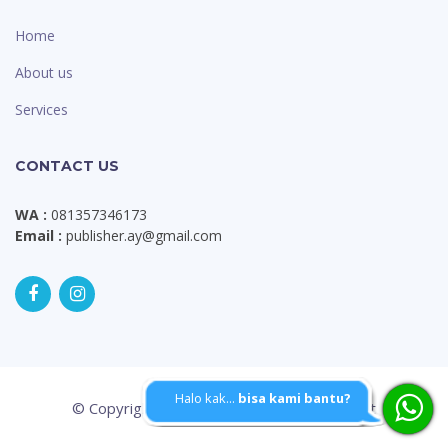
Home
About us
Services
CONTACT US
WA :
081357346173
Email :
publisher.ay@gmail.com
Halo kak...
bisa kami bantu?
© Copyright
Aypublisher - 2020
. | Dext.art