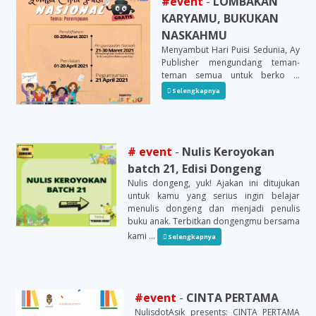
#event
-
LOMBAKAN
KARYAMU, BUKUKAN
NASKAHMU
Menyambut Hari Puisi Sedunia, Ay
Publisher mengundang teman-
teman semua untuk berko ...
Selengkapnya
# event
-
Nulis Keroyokan
batch 21, Edisi Dongeng
Nulis dongeng, yuk! Ajakan ini ditujukan
untuk kamu yang serius ingin belajar
menulis dongeng dan menjadi penulis
buku anak. Terbitkan dongengmu bersama
kami ...
Selengkapnya
#event
-
CINTA PERTAMA
NulisdotAsik presents: CINTA PERTAMA