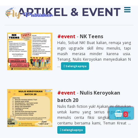
ARTIKEL & EVENT
#event
-
NK Teens
Halo, Sobat NK! Buat kalian, remaja yang
ingin upgrade skill ilmu menulis, tapi
masih merasa minder karena usia.
Tenang, Nulis Keroyokan menyediakan N
...
Selengkapnya
#event
-
Nulis Keroyokan
batch 20
Nulis flash fiction yuk! Ajakan ini ditujukan
untuk kamu yang serius ingin belajar
0
menulis cerita fiksi singkat. Terbitkan
ceritamu bersama kami, Teman Kreat ...
Selengkapnya